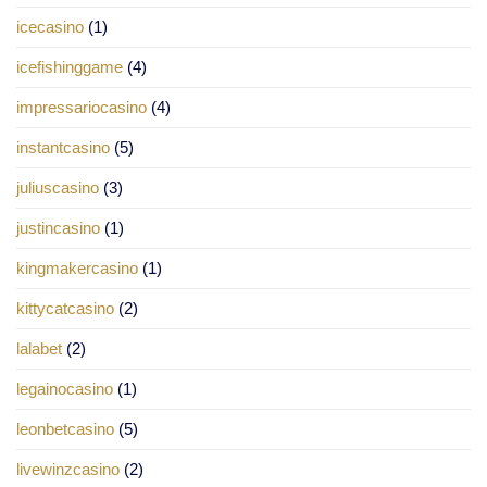
icecasino
(1)
icefishinggame
(4)
impressariocasino
(4)
instantcasino
(5)
juliuscasino
(3)
justincasino
(1)
kingmakercasino
(1)
kittycatcasino
(2)
lalabet
(2)
legainocasino
(1)
leonbetcasino
(5)
livewinzcasino
(2)