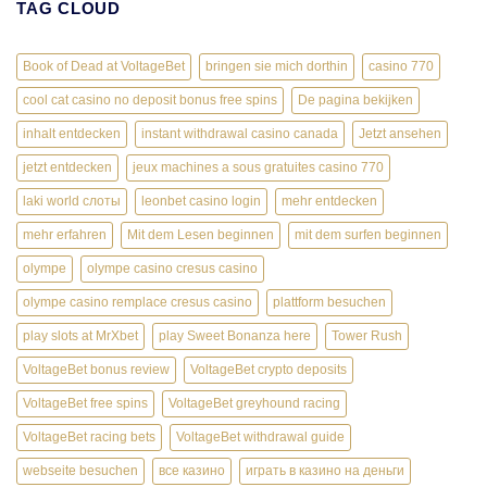
TAG CLOUD
Book of Dead at VoltageBet
bringen sie mich dorthin
casino 770
cool cat casino no deposit bonus free spins
De pagina bekijken
inhalt entdecken
instant withdrawal casino canada
Jetzt ansehen
jetzt entdecken
jeux machines a sous gratuites casino 770
laki world слоты
leonbet casino login
mehr entdecken
mehr erfahren
Mit dem Lesen beginnen
mit dem surfen beginnen
olympe
olympe casino cresus casino
olympe casino remplace cresus casino
plattform besuchen
play slots at MrXbet
play Sweet Bonanza here
Tower Rush
VoltageBet bonus review
VoltageBet crypto deposits
VoltageBet free spins
VoltageBet greyhound racing
VoltageBet racing bets
VoltageBet withdrawal guide
webseite besuchen
все казино
играть в казино на деньги