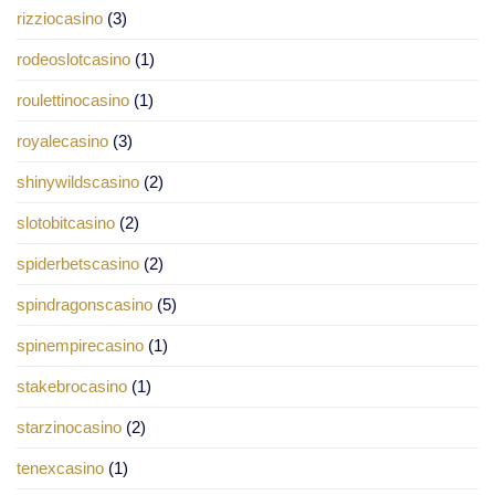
rizziocasino
(3)
rodeoslotcasino
(1)
roulettinocasino
(1)
royalecasino
(3)
shinywildscasino
(2)
slotobitcasino
(2)
spiderbetscasino
(2)
spindragonscasino
(5)
spinempirecasino
(1)
stakebrocasino
(1)
starzinocasino
(2)
tenexcasino
(1)